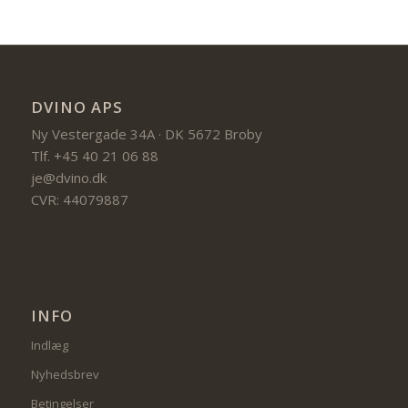
DVINO APS
Ny Vestergade 34A · DK 5672 Broby
Tlf. +45 40 21 06 88
je@dvino.dk
CVR: 44079887
INFO
Indlæg
Nyhedsbrev
Betingelser