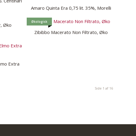
. Centinari
Amaro Quinta Era 0,75 lit. 35%, Morelli
Økologisk
P, Øko
Zibibbo Macerato Non Filtrato, Øko
Elmo Extra
Side 1 af 16