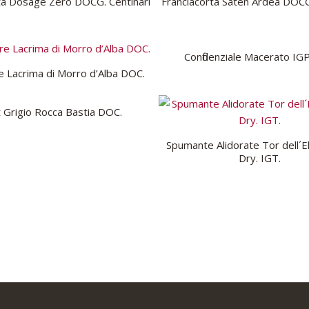
ta Dosage Zéro DOCG. Centinari
Franciacorta Satén Ardea DOCG
Confidenziale Macerato IG
 Lacrima di Morro d’Alba DOC.
t Grigio Rocca Bastia DOC.
Spumante Alidorate Tor dell´
Dry. IGT.