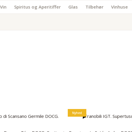
Vin
Spiritus og Aperitiffer
Glas
Tilbehør
Vinhuse
Rødvin
Hvidvin
Bobler
Økologisk
vin
Nyhed
no di Scansano Germile DOCG.
Tranobili IGT. Supertus