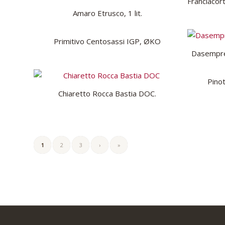
Franciacor
Amaro Etrusco, 1 lit.
Primitivo Centosassi IGP, ØKO
Dasempre
Pino
Chiaretto Rocca Bastia DOC.
1
2
3
›
»