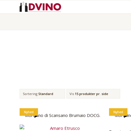
Alle
varer
Spiritus &
Aperitiffer
Sortering
Standard
Vis
15 produkter pr. side
Nyhed
Nyhed
Morellino di Scansano Brumaio DOCG.
Morelli