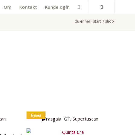
Om
Kontakt
Kundelogin
du er her:
start
/
shop
Rosévin
Dessertvin
Glas
Tilbehør
Nyhed
can
Trasgaia IGT, Supertuscan