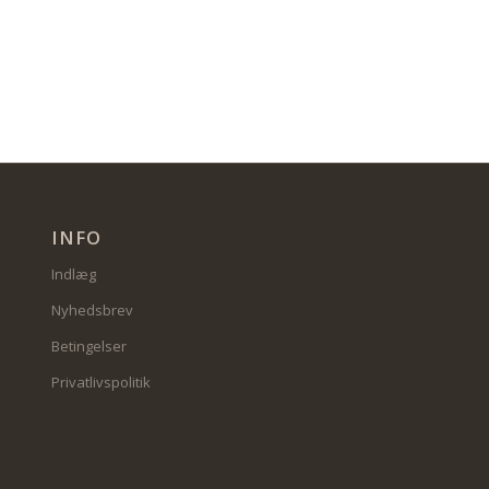
INFO
Indlæg
Nyhedsbrev
Betingelser
Privatlivspolitik