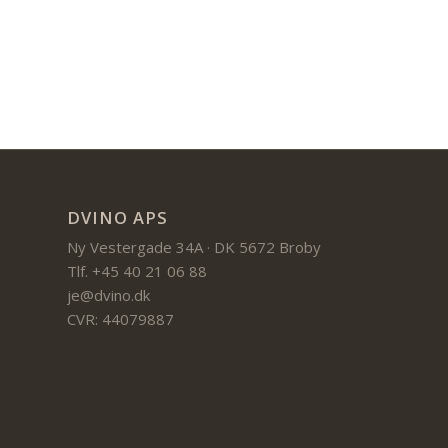
DVINO APS
Ny Vestergade 34A · DK 5672 Broby
Tlf. +45 40 21 06 88
je@dvino.dk
CVR: 44079887