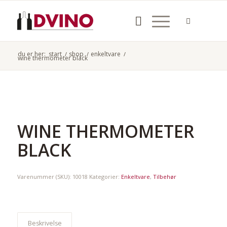
du er her:
start
/
shop
/
enkeltvare
/
wine thermometer black
WINE THERMOMETER
BLACK
Varenummer (SKU):
10018
Kategorier:
Enkeltvare
,
Tilbehør
Beskrivelse