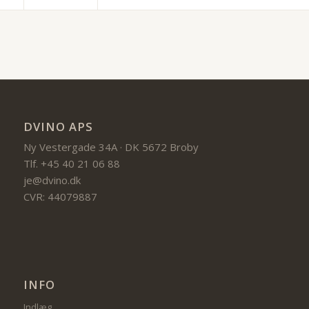
DVINO APS
Ny Vestergade 34A · DK 5672 Broby
Tlf. +45 40 21 06 88
je@dvino.dk
CVR: 44079887
INFO
Indlæg