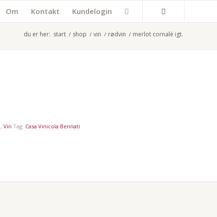
Om
Kontakt
Kundelogin
du er her:
start
/
shop
/
vin
/
rødvin
/
merlot cornalé igt.
n
,
Vin
Tag:
Casa Vinicola Bennati