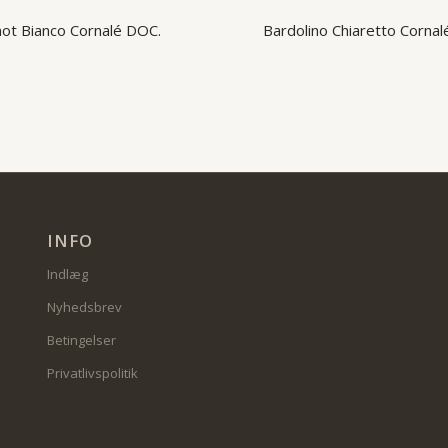
not Bianco Cornalé DOC.
Bardolino Chiaretto Cornal
INFO
Indlæg
Nyhedsbrev
Betingelser
Privatlivspolitik