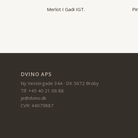
Merlot I Gadi IGT.
Pi
DVINO APS
Ny Vestergade 34A · DK 5672 Broby
Tlf. +45 40 21 06 88
je@dvino.dk
CVR: 44079887