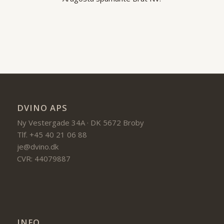
DVINO APS
Ny Vestergade 34A · DK 5672 Broby
Tlf. +45 40 21 06 88
je@dvino.dk
CVR: 44079887
INFO