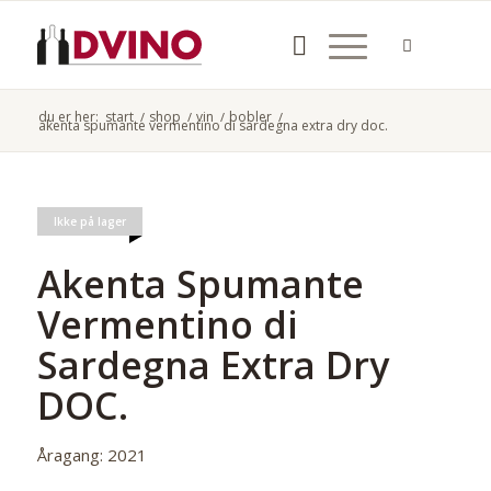
du er her:
start
/
shop
/
vin
/
bobler
/
akenta spumante vermentino di sardegna extra dry doc.
Ikke på lager
Akenta Spumante
Vermentino di
Sardegna Extra Dry
DOC.
Åragang: 2021