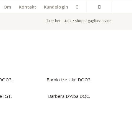
Om
Kontakt
Kundelogin
du er her:
start
/
shop
/
gagliasso vine
 DOCG.
Barolo tre Utin DOCG.
e IGT.
Barbera D’Alba DOC.