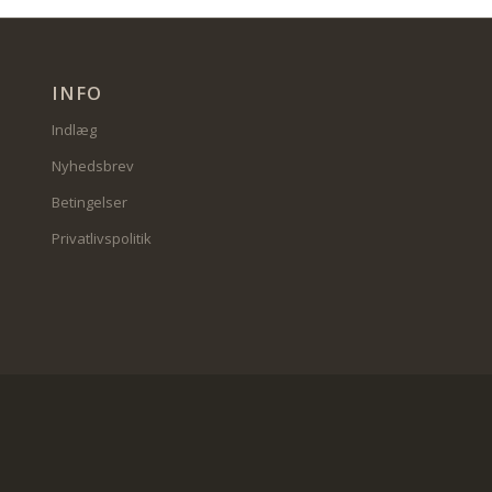
INFO
Indlæg
Nyhedsbrev
Betingelser
Privatlivspolitik