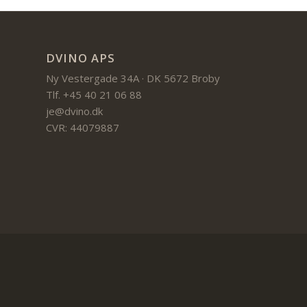
DVINO APS
Ny Vestergade 34A · DK 5672 Broby
Tlf. +45 40 21 06 88
je@dvino.dk
CVR: 44079887