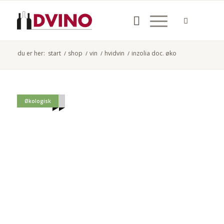
du er her:
start
/
shop
/
vin
/
hvidvin
/
inzolia doc. øko
Ikke på lager
Økologisk