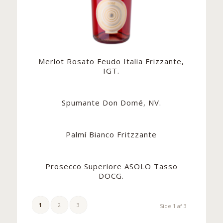
Merlot Rosato Feudo Italia Frizzante,
IGT.
Spumante Don Domé, NV.
Palmí Bianco Fritzzante
Prosecco Superiore ASOLO Tasso
DOCG.
1
2
3
Side 1 af 3