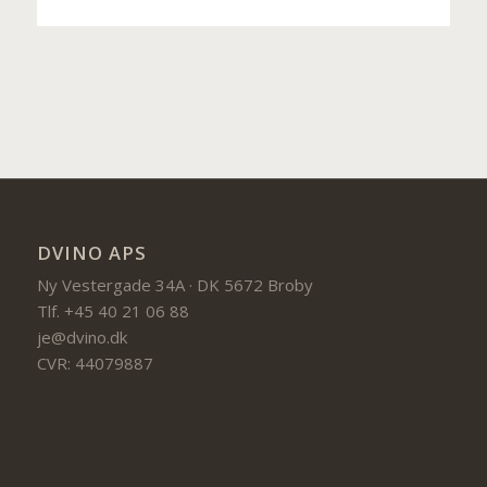
DVINO APS
Ny Vestergade 34A · DK 5672 Broby
Tlf. +45 40 21 06 88
je@dvino.dk
CVR: 44079887