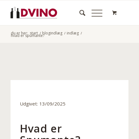
du er her:
start
/
blogindlæg
/
indlæg
/
hvad er spumante?
Udgivet:
13/09/2025
Hvad er