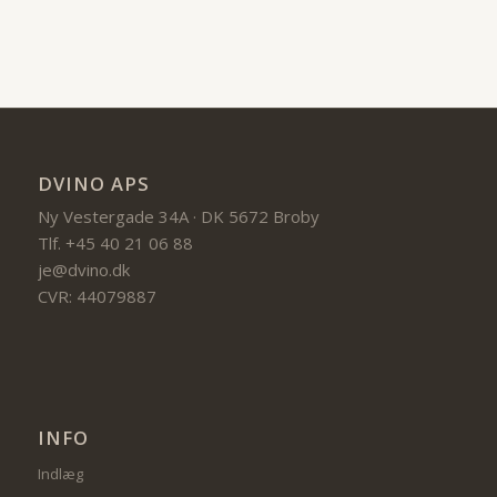
DVINO APS
Ny Vestergade 34A · DK 5672 Broby
Tlf. +45 40 21 06 88
je@dvino.dk
CVR: 44079887
INFO
Indlæg