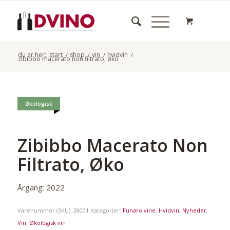
du er her:
start
/
shop
/
vin
/
hvidvin
/
zibibbo macerato non filtrato, øko
Økologisk
Zibibbo Macerato Non
Filtrato, Øko
Årgang: 2022
Varenummer (SKU):
28001
Kategorier:
Funaro vine
,
Hvidvin
,
Nyheder
,
Vin
,
Økologisk vin